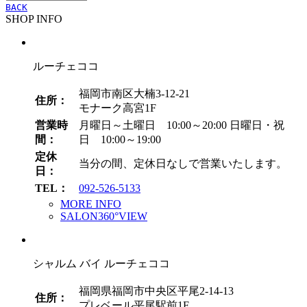
ー
BACK
SHOP INFO
カ
イ
ブ
ルーチェココ
福岡市南区大楠3-12-21
住所：
モナーク高宮1F
営業時
月曜日～土曜日 10:00～20:00
日曜日・祝
間：
日 10:00～19:00
定休
当分の間、定休日なしで営業いたします。
日：
TEL：
092-526-5133
MORE INFO
SALON360°VIEW
シャルム バイ ルーチェココ
福岡県福岡市中央区平尾2-14-13
住所：
プレベール平尾駅前1F