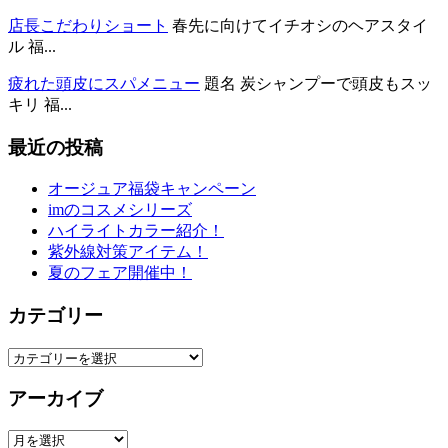
店長こだわりショート
春先に向けてイチオシのヘアスタイ
ル 福...
疲れた頭皮にスパメニュー
題名 炭シャンプーで頭皮もスッ
キリ 福...
最近の投稿
オージュア福袋キャンペーン
imのコスメシリーズ
ハイライトカラー紹介！
紫外線対策アイテム！
夏のフェア開催中！
カテゴリー
カ
テ
アーカイブ
ゴ
リ
ア
ー