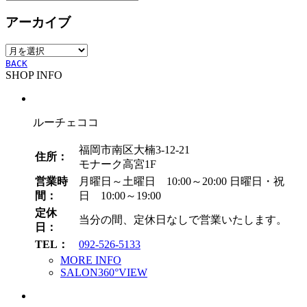
テ
アーカイブ
ゴ
リ
ア
ー
ー
BACK
SHOP INFO
カ
イ
ブ
ルーチェココ
福岡市南区大楠3-12-21
住所：
モナーク高宮1F
営業時
月曜日～土曜日 10:00～20:00
日曜日・祝
間：
日 10:00～19:00
定休
当分の間、定休日なしで営業いたします。
日：
TEL：
092-526-5133
MORE INFO
SALON360°VIEW