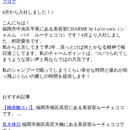
ブログ
4月から入社しました！♪
こんにちは！
福岡市中央区平尾にある美容室CHARME by Lu’ce coco（シ
ャルム バイ ルーチェココ）です！4月より入社しまし
た、村田愛生です。
島から上京してきて早2年…笑っとけば何とかなる精神で毎
日過ごしてます。私のチャームポイントは、ついつられてし
まうような笑い声と島ならではの方言です。
私のシャンプーで眠ってしまうくらい幸せな時間と疲れが吹
っ飛ぶくらいの癒しの時間を提供します！
おすすめ記事
【極炭酸スパ】
福岡市南区高宮にある美容室ルーチェココ
です。 ...
良き休日
福岡市南区高宮大楠にある美容室ルーチェココで