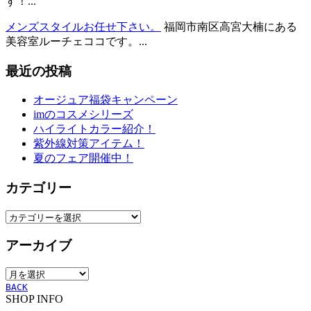
す！...
メンズスタイルお任せ下さい。
福岡市南区高宮大楠にある
美容室ルーチェココです。...
最近の投稿
オージュア福袋キャンペーン
imのコスメシリーズ
ハイライトカラー紹介！
紫外線対策アイテム！
夏のフェア開催中！
カテゴリー
カ
テ
アーカイブ
ゴ
リ
ア
ー
ー
BACK
SHOP INFO
カ