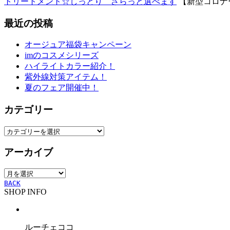
トリートメント☆しっとり さらっと選べます
【新型コロナウ
最近の投稿
オージュア福袋キャンペーン
imのコスメシリーズ
ハイライトカラー紹介！
紫外線対策アイテム！
夏のフェア開催中！
カテゴリー
カ
テ
アーカイブ
ゴ
リ
ア
ー
ー
BACK
SHOP INFO
カ
イ
ブ
ルーチェココ