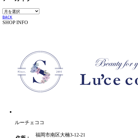
リ
ア
ー
ー
BACK
SHOP INFO
カ
イ
ブ
ルーチェココ
福岡市南区大楠3-12-21
住所：