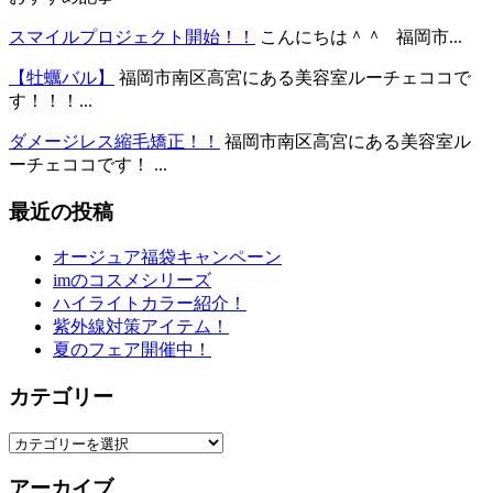
スマイルプロジェクト開始！！
こんにちは＾＾ 福岡市...
【牡蠣バル】
福岡市南区高宮にある美容室ルーチェココで
す！！！...
ダメージレス縮毛矯正！！
福岡市南区高宮にある美容室ル
ーチェココです！ ...
最近の投稿
オージュア福袋キャンペーン
imのコスメシリーズ
ハイライトカラー紹介！
紫外線対策アイテム！
夏のフェア開催中！
カテゴリー
カ
テ
アーカイブ
ゴ