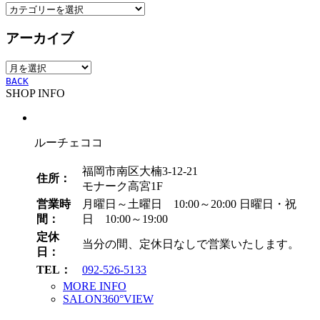
カ
テ
アーカイブ
ゴ
リ
ア
ー
ー
BACK
SHOP INFO
カ
イ
ブ
ルーチェココ
福岡市南区大楠3-12-21
住所：
モナーク高宮1F
営業時
月曜日～土曜日 10:00～20:00
日曜日・祝
間：
日 10:00～19:00
定休
当分の間、定休日なしで営業いたします。
日：
TEL：
092-526-5133
MORE INFO
SALON360°VIEW