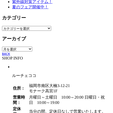
紫外線対策アイテム！
夏のフェア開催中！
カテゴリー
カ
テ
アーカイブ
ゴ
リ
ア
ー
ー
BACK
SHOP INFO
カ
イ
ブ
ルーチェココ
福岡市南区大楠3-12-21
住所：
モナーク高宮1F
営業時
月曜日～土曜日 10:00～20:00
日曜日・祝
間：
日 10:00～19:00
定休
当分の間、定休日なしで営業いたします。