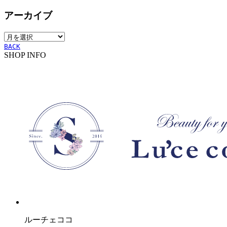
テ
アーカイブ
ゴ
リ
ア
ー
ー
BACK
SHOP INFO
カ
イ
ブ
ルーチェココ