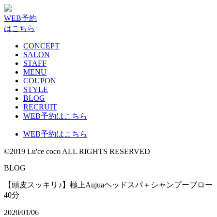
WEB予約
はこちら
CONCEPT
SALON
STAFF
MENU
COUPON
STYLE
BLOG
RECRUIT
WEB予約はこちら
WEB予約はこちら
©2019 Lu'ce coco ALL RIGHTS RESERVED
BLOG
【頭皮スッキリ♪】極上Aujuaヘッドスパ＋シャンプーブロー
40分
2020/01/06