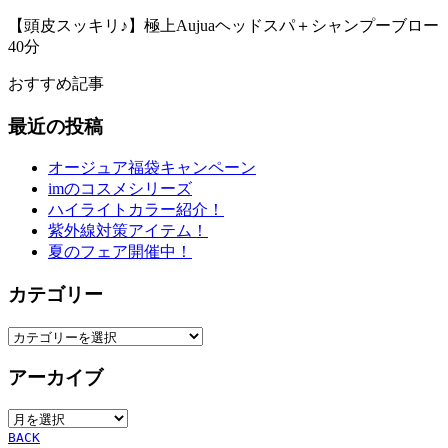
【頭皮スッキリ♪】極上Aujuaヘッドスパ＋シャンプーブロー
40分
おすすめ記事
最近の投稿
オージュア福袋キャンペーン
imのコスメシリーズ
ハイライトカラー紹介！
紫外線対策アイテム！
夏のフェア開催中！
カテゴリー
カ
テ
アーカイブ
ゴ
リ
ア
ー
ー
BACK