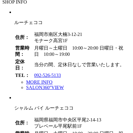
SHOP INFO
カ
イ
ブ
ルーチェココ
福岡市南区大楠3-12-21
住所：
モナーク高宮1F
営業時
月曜日～土曜日 10:00～20:00
日曜日・祝
間：
日 10:00～19:00
定休
当分の間、定休日なしで営業いたします。
日：
TEL：
092-526-5133
MORE INFO
SALON360°VIEW
シャルム バイ ルーチェココ
福岡県福岡市中央区平尾2-14-13
住所：
プレベール平尾駅前1F