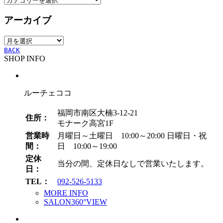
テ
アーカイブ
ゴ
リ
ア
ー
ー
BACK
SHOP INFO
カ
イ
ブ
ルーチェココ
福岡市南区大楠3-12-21
住所：
モナーク高宮1F
営業時
月曜日～土曜日 10:00～20:00
日曜日・祝
間：
日 10:00～19:00
定休
当分の間、定休日なしで営業いたします。
日：
TEL：
092-526-5133
MORE INFO
SALON360°VIEW