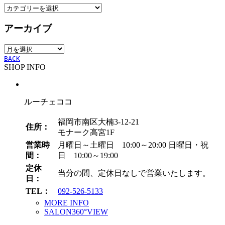
カ
テ
アーカイブ
ゴ
リ
ア
ー
ー
BACK
SHOP INFO
カ
イ
ブ
ルーチェココ
福岡市南区大楠3-12-21
住所：
モナーク高宮1F
営業時
月曜日～土曜日 10:00～20:00
日曜日・祝
間：
日 10:00～19:00
定休
当分の間、定休日なしで営業いたします。
日：
TEL：
092-526-5133
MORE INFO
SALON360°VIEW