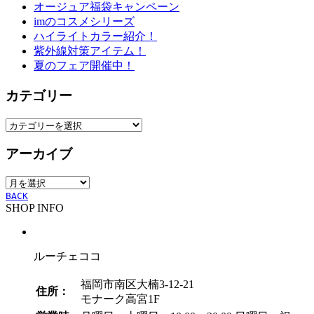
オージュア福袋キャンペーン
imのコスメシリーズ
ハイライトカラー紹介！
紫外線対策アイテム！
夏のフェア開催中！
カテゴリー
カ
テ
アーカイブ
ゴ
リ
ア
ー
ー
BACK
SHOP INFO
カ
イ
ブ
ルーチェココ
福岡市南区大楠3-12-21
住所：
モナーク高宮1F