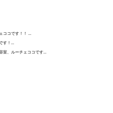
コです！！ ...
！...
室、ルーチェココです...