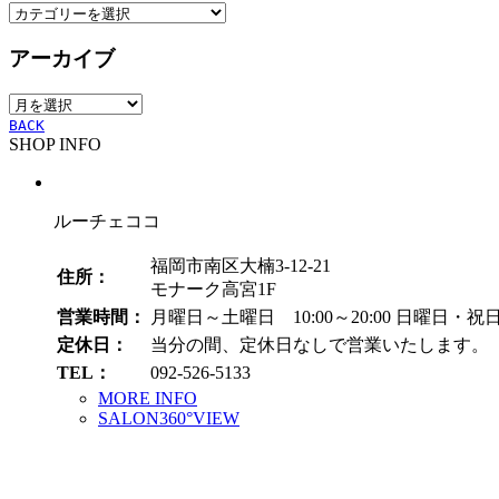
カ
テ
アーカイブ
ゴ
リ
ア
ー
ー
BACK
SHOP INFO
カ
イ
ブ
ルーチェココ
福岡市南区大楠3-12-21
住所：
モナーク高宮1F
営業時間：
月曜日～土曜日 10:00～20:00
日曜日・祝日 1
定休日：
当分の間、定休日なしで営業いたします。
TEL：
092-526-5133
MORE INFO
SALON360°VIEW