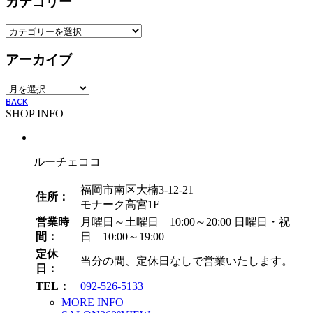
カテゴリー
カ
テ
アーカイブ
ゴ
リ
ア
ー
ー
BACK
SHOP INFO
カ
イ
ブ
ルーチェココ
福岡市南区大楠3-12-21
住所：
モナーク高宮1F
営業時
月曜日～土曜日 10:00～20:00
日曜日・祝
間：
日 10:00～19:00
定休
当分の間、定休日なしで営業いたします。
日：
TEL：
092-526-5133
MORE INFO