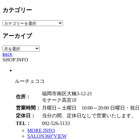
カテゴリー
カ
テ
アーカイブ
ゴ
リ
ア
ー
ー
BACK
SHOP INFO
カ
イ
ブ
ルーチェココ
福岡市南区大楠3-12-21
住所：
モナーク高宮1F
営業時間：
月曜日～土曜日 10:00～20:00
日曜日・祝日 1
定休日：
当分の間、定休日なしで営業いたします。
TEL：
092-526-5133
MORE INFO
SALON360°VIEW