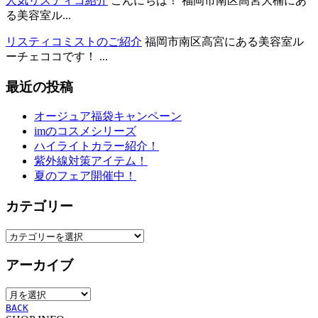
人気リスティコ紹介
こんにちは！ 福岡市南区高宮大楠にあ
る美容室ル...
リスティコミストのご紹介
福岡市南区高宮にある美容室ル
ーチェココです！ ...
最近の投稿
オージュア福袋キャンペーン
imのコスメシリーズ
ハイライトカラー紹介！
紫外線対策アイテム！
夏のフェア開催中！
カテゴリー
カ
テ
アーカイブ
ゴ
リ
ア
ー
ー
BACK