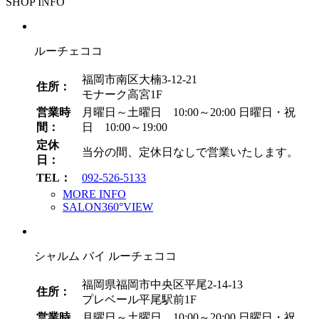
SHOP INFO
カ
イ
ブ
ルーチェココ
福岡市南区大楠3-12-21
住所：
モナーク高宮1F
営業時
月曜日～土曜日 10:00～20:00
日曜日・祝
間：
日 10:00～19:00
定休
当分の間、定休日なしで営業いたします。
日：
TEL：
092-526-5133
MORE INFO
SALON360°VIEW
シャルム バイ ルーチェココ
福岡県福岡市中央区平尾2-14-13
住所：
プレベール平尾駅前1F
営業時
月曜日～土曜日 10:00～20:00
日曜日・祝