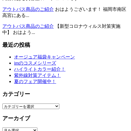
アウトバス商品のご紹介
おはようございます！ 福岡市南区
高宮にある...
アウトバス商品のご紹介
【新型コロナウィルス対策実施
中】 おはよう...
最近の投稿
オージュア福袋キャンペーン
imのコスメシリーズ
ハイライトカラー紹介！
紫外線対策アイテム！
夏のフェア開催中！
カテゴリー
カ
テ
アーカイブ
ゴ
リ
ア
ー