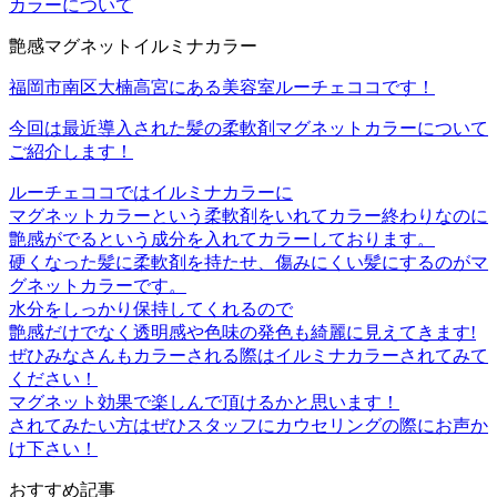
カラーについて
艶感マグネットイルミナカラー
福岡市南区大楠高宮にある美容室ルーチェココです！
今回は最近導入された髪の柔軟剤マグネットカラーについて
ご紹介します！
ルーチェココではイルミナカラーに
マグネットカラーという柔軟剤をいれてカラー終わりなのに
艶感がでるという成分を入れてカラーしております。
硬くなった髪に柔軟剤を持たせ、傷みにくい髪にするのがマ
グネットカラーです。
水分をしっかり保持してくれるので
艶感だけでなく透明感や色味の発色も綺麗に見えてきます!
ぜひみなさんもカラーされる際はイルミナカラーされてみて
ください！
マグネット効果で楽しんで頂けるかと思います！
されてみたい方はぜひスタッフにカウセリングの際にお声か
け下さい！
おすすめ記事