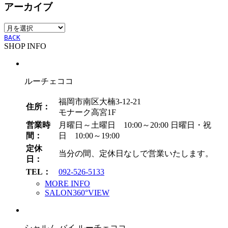
アーカイブ
ゴ
リ
ア
ー
ー
BACK
SHOP INFO
カ
イ
ブ
ルーチェココ
福岡市南区大楠3-12-21
住所：
モナーク高宮1F
営業時
月曜日～土曜日 10:00～20:00
日曜日・祝
間：
日 10:00～19:00
定休
当分の間、定休日なしで営業いたします。
日：
TEL：
092-526-5133
MORE INFO
SALON360°VIEW
シャルム バイ ルーチェココ