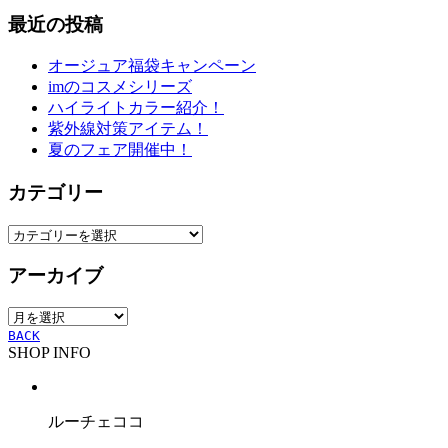
最近の投稿
オージュア福袋キャンペーン
imのコスメシリーズ
ハイライトカラー紹介！
紫外線対策アイテム！
夏のフェア開催中！
カテゴリー
カ
テ
アーカイブ
ゴ
リ
ア
ー
ー
BACK
SHOP INFO
カ
イ
ブ
ルーチェココ