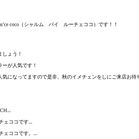
u’ce coco（シャルム バイ ルーチェココ）です！！
ましょう！
ラーが人気です！
人気になってますので是非、秋のイメチェンをしにご来店お待
...
ェココです...
ェココです。...