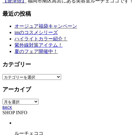
【唐津焼】
福岡市南区高宮にある美容室ルーチェココです！ ..
最近の投稿
オージュア福袋キャンペーン
imのコスメシリーズ
ハイライトカラー紹介！
紫外線対策アイテム！
夏のフェア開催中！
カテゴリー
カ
テ
アーカイブ
ゴ
リ
ア
ー
ー
BACK
SHOP INFO
カ
イ
ブ
ルーチェココ