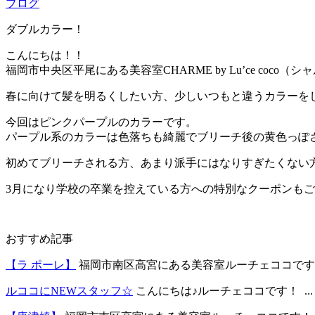
ブログ
ダブルカラー！
こんにちは！！
福岡市中央区平尾にある美容室CHARME by Lu’ce coc
春に向けて髪を明るくしたい方、少しいつもと違うカラーを
今回はピンクパープルのカラーです。
パープル系のカラーは色落ちも綺麗でブリーチ後の黄色っぽ
初めてブリーチされる方、あまり派手にはなりすぎたくない
3月になり学校の卒業を控えている方への特別なクーポンも
おすすめ記事
【ラ ポーレ】
福岡市南区高宮にある美容室ルーチェココです！！
ルココにNEWスタッフ☆
こんにちは♪ルーチェココです！ ...